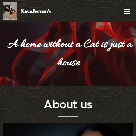
NavaJeevan's
A home without a Cat is just a
house
About us