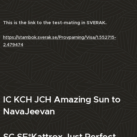
This is the link to the test-mating in SVERAK.
https://stambok.sverak.se/Provparning/Visa/1.552715-
2.479474
IC KCH JCH Amazing Sun to
NavaJeevan
SC SE*Kattrox Just Perfect