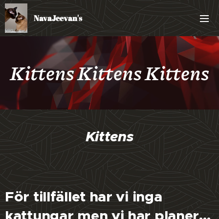
NavaJeevan's
Kittens Kittens Kittens
Kittens
För tillfället har vi inga
kattungar men vi har planer...